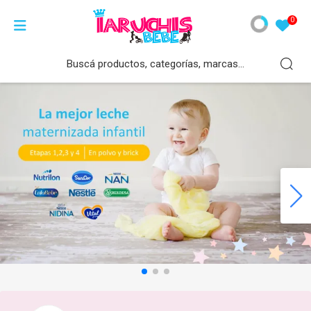
Productos
Cochecitos
Leche Infantil
Nutrilon
Vital
La Serenísima
Nestlé
Sancor Bebé
Enfa Bebé
Pañales
0
Cunas y Practicunas
Paraguita
Nutrilon
Etapa 1
Etapa 1
Etapa 1
Etapa 1
Etapa 1
Etapa 1
Bebés
Butacas
Paseo-Cuna
Etapa 2
Vital
Etapa 2
Etapa 2
Etapa 2
Etapa 2
Etapa 2
Adultos
Silla de Comer
Travel System
Etapa 3
Etapa 3
La Serenísima
Etapa 3
Etapa 3
Etapa 3
Etapa 3
Higiene
Cochecitos
Mellizos
Etapa 4
Etapa 4
Etapa 4
Nestlé
Etapa 4
Etapa 4
Etapa 4
Ver todos
Ver todos
Andadores
Ver todos
Ver todos
Ver todos
Ver todos
Sancor Bebé
Ver todos
Ver todos
Alimentación
Enfa Bebé
Seguridad
Ver todos
Artículos para Baño