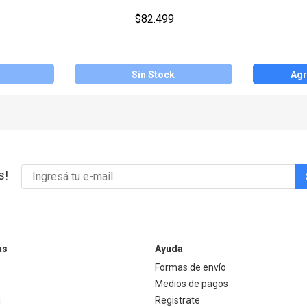
$82.499
Sin Stock
Agr
s!
as
Ayuda
Formas de envío
Medios de pagos
i
Registrate