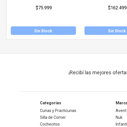
$75.999
$162.499
Sin Stock
Sin Stock
¡Recibí las mejores oferta
Categorías
Marc
Cunas y Practicunas
Avent
Silla de Comer
Nuk
Cochecitos
Infant