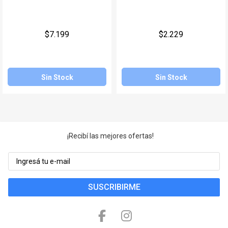
Juegos y Juguetes
Gimnasio
$7.199
$2.229
Accesorios
Ver todos
Sin Stock
Sin Stock
¡Recibí las mejores ofertas!
SUSCRIBIRME