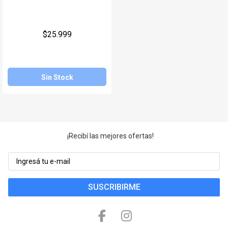
Juegos y Juguetes
Gimnasio
$25.999
Accesorios
Ver todos
Sin Stock
¡Recibí las mejores ofertas!
SUSCRIBIRME