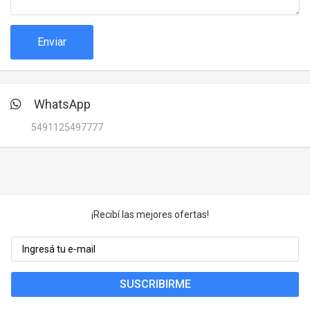
Juegos y Juguetes
Gimnasio
Enviar
Accesorios
Ver todos
WhatsApp
5491125497777
¡Recibí las mejores ofertas!
SUSCRIBIRME