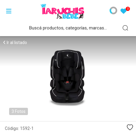
Productos
Cochecitos
Leche Infantil
Nutrilon
Vital
La Serenísima
Nestlé
Sancor Bebé
Enfa Bebé
Pañales
0
Cunas y Practicunas
Paraguita
Nutrilon
Etapa 1
Etapa 1
Etapa 1
Etapa 1
Etapa 1
Etapa 1
Bebés
Butacas
Paseo-Cuna
Etapa 2
Vital
Etapa 2
Etapa 2
Etapa 2
Etapa 2
Etapa 2
Adultos
Ir al listado
Silla de Comer
Travel System
Etapa 3
Etapa 3
La Serenísima
Etapa 3
Etapa 3
Etapa 3
Etapa 3
Higiene
Cochecitos
Mellizos
Etapa 4
Etapa 4
Etapa 4
Nestlé
Etapa 4
Etapa 4
Etapa 4
Ver todos
Ver todos
Andadores
Ver todos
Ver todos
Ver todos
Ver todos
Sancor Bebé
Ver todos
Ver todos
Alimentación
Enfa Bebé
Seguridad
Ver todos
3 Fotos
Artículos para Baño
Código:
1592-1