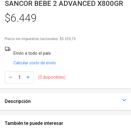
Juegos y Juguetes
SANCOR BEBE 2 ADVANCED X800GR
$6.449
Gimnasio
Accesorios
Precio sin impuestos nacionales:
$5.329,75
Ver todos
Envío a todo el país
Calcular costo de envío
(0 disponibles)
Descripción
También te puede interesar