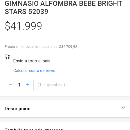
Juegos y Juguetes
GIMNASIO ALFOMBRA BEBE BRIGHT
STARS 52039
Gimnasio
$41.999
Accesorios
Ver todos
Precio sin impuestos nacionales:
$34.709,92
Envío a todo el país
Calcular costo de envío
(1 disponibles)
Descripción