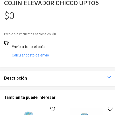
Juegos y Juguetes
COJIN ELEVADOR CHICCO UPTO5
$0
Gimnasio
Accesorios
Precio sin impuestos nacionales:
$0
Ver todos
Envío a todo el país
Calcular costo de envío
Descripción
También te puede interesar