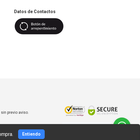
Datos de Contactos
sin previo aviso.
¿Necesitás ayuda?
hablá
con nosotros
ompra.
Entiendo