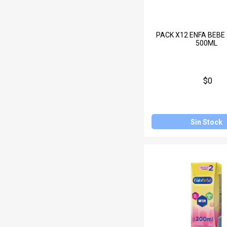
PACK X12 ENFA BEBE 
500ML
$0
Sin Stock