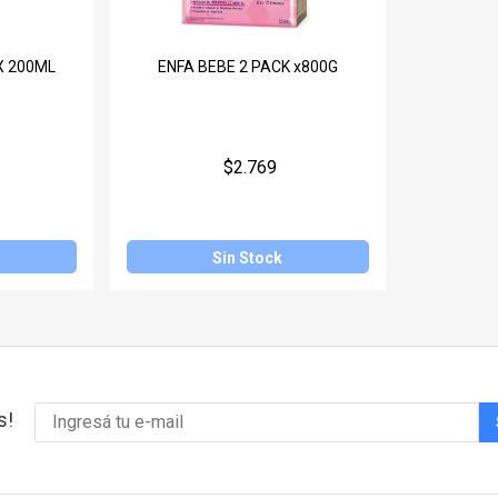
X 200ML
ENFA BEBE 2 PACK x800G
$2.769
Sin Stock
s!