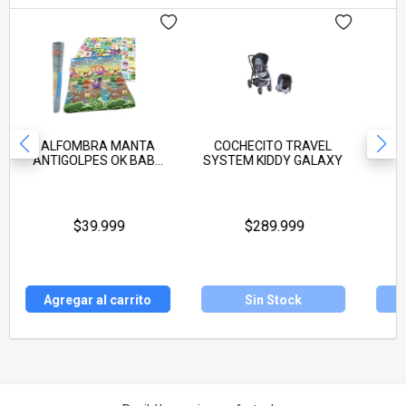
Juegos y Juguetes
Gimnasio
Accesorios
Ver todos
ALFOMBRA MANTA
COCHECITO TRAVEL
BUT
ANTIGOLPES OK BABY
SYSTEM KIDDY GALAXY
180 X 150CM
$39.999
$289.999
Agregar al carrito
Sin Stock