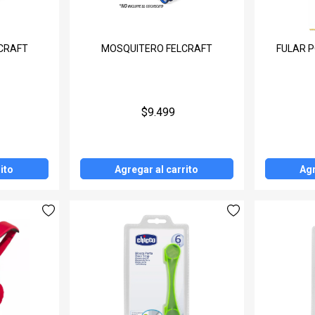
LCRAFT
MOSQUITERO FELCRAFT
FULAR 
$9.499
ito
Agregar al carrito
Agr