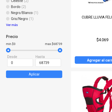
Celeste
(2)
Bordo
(2)
Negro/Blanco
(1)
CUBRE LLUVIA FE
Gris/Negro
(1)
Ver más
Precio
$4.069
min.$0
max.$68739
Desde
Hasta
Agregar al carr
Aplicar