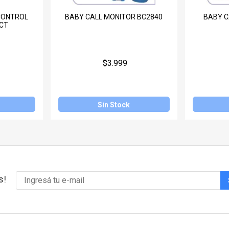
CONTROL
BABY CALL MONITOR BC2840
BABY C
CT
$3.999
Sin Stock
s!