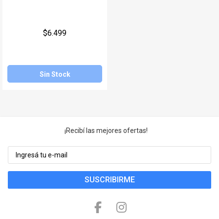
Juegos y Juguetes
Gimnasio
$6.499
Accesorios
Ver todos
Sin Stock
¡Recibí las mejores ofertas!
SUSCRIBIRME