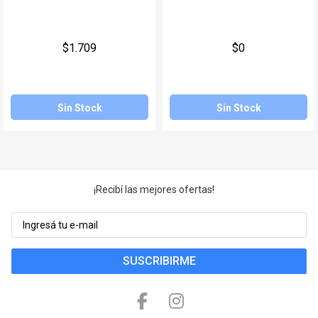
Juegos y Juguetes
Gimnasio
$1.709
$0
Accesorios
Ver todos
Sin Stock
Sin Stock
¡Recibí las mejores ofertas!
SUSCRIBIRME