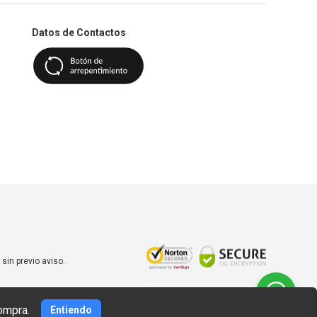
Datos de Contactos
sin previo aviso.
¿Necesitás ayuda?
hablá
con nosotros
ompra.
Entiendo