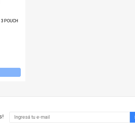
 3 POUCH
s!