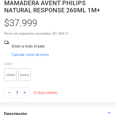
Juegos y Juguetes
MAMADERA AVENT PHILIPS
NATURAL RESPONSE 260ML 1M+
Gimnasio
$37.999
Accesorios
Precio sin impuestos nacionales:
$31.404,13
Ver todos
Envío a todo el país
Calcular costo de envío
Color:
JIRAFA
KOALA
(0 disponibles)
Descripción